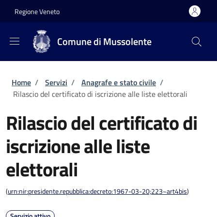
Salta al contenuto principale
Skip to footer content
Regione Veneto
Comune di Mussolente
Briciole di pane
Home
/
Servizi
/
Anagrafe e stato civile
/
Rilascio del certificato di iscrizione alle liste elettorali
Rilascio del certificato di
iscrizione alle liste
elettorali
(
urn:nir:presidente.repubblica:decreto:1967-03-20;223~art4bis
)
Servizio attivo