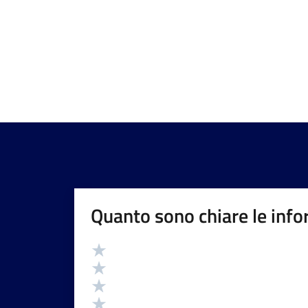
Quanto sono chiare le info
Valutazione
Valuta 5 stelle su 5
Valuta 4 stelle su 5
Valuta 3 stelle su 5
Valuta 2 stelle su 5