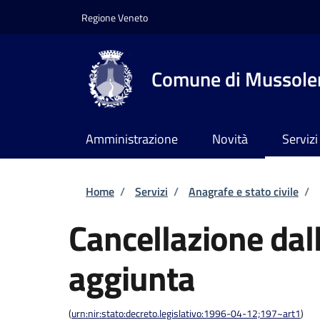
Salta al contenuto principale
Skip to footer content
Regione Veneto
Comune di Mussole
Amministrazione
Novità
Servizi
Briciole di pane
Home
/
Servizi
/
Anagrafe e stato civile
/
Cancellazione dall
aggiunta
(
urn:nir:stato:decreto.legislativo:1996-04-12;197~art1
)