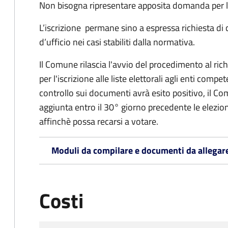
Non bisogna ripresentare apposita domanda per le
L’iscrizione permane sino a espressa richiesta di 
d’ufficio nei casi stabiliti dalla normativa.
Il Comune rilascia l'avvio del procedimento al ri
per l'iscrizione alle liste elettorali agli enti comp
controllo sui documenti avrà esito positivo, il Comu
aggiunta entro il 30° giorno precedente le elezion
affinchè possa recarsi a votare.
Moduli da compilare e documenti da allegar
Costi
Tipo di pagamento
Importo