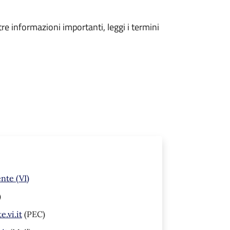
tre informazioni importanti, leggi i termini
nte (VI)
)
.vi.it
(PEC)