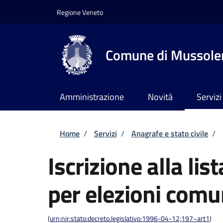
Salta al contenuto principale
Skip to footer content
Regione Veneto
Comune di Mussole
Amministrazione
Novità
Servizi
Briciole di pane
Home
/
Servizi
/
Anagrafe e stato civile
/
Iscrizione alla lis
per elezioni comu
(
urn:nir:stato:decreto.legislativo:1996-04-12;197~art1
)