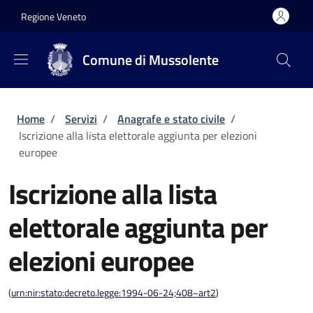
Salta al contenuto principale
Skip to footer content
Regione Veneto
Comune di Mussolente
Briciole di pane
Home
/
Servizi
/
Anagrafe e stato civile
/
Iscrizione alla lista elettorale aggiunta per elezioni
europee
Iscrizione alla lista
elettorale aggiunta per
elezioni europee
(
urn:nir:stato:decreto.legge:1994-06-24;408~art2
)