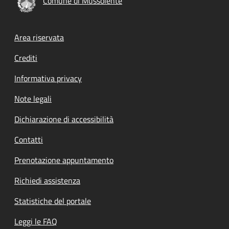
Comune di Mussolente
Footer menu
Area riservata
Crediti
Informativa privacy
Note legali
Dichiarazione di accessibilità
Contatti
Prenotazione appuntamento
Richiedi assistenza
Statistiche del portale
Leggi le FAQ