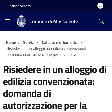
Salta al contenuto principale
Skip to footer content
Regione Veneto
Comune di Mussolente
Briciole di pane
Home
/
Servizi
/
Catasto e urbanistica
/
Risiedere in un alloggio di edilizia convenzionata:
domanda di autorizzazione per la vendita
Risiedere in un alloggio di
edilizia convenzionata:
domanda di
autorizzazione per la