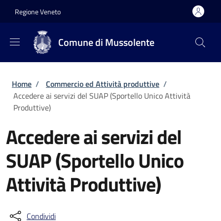
Salta al contenuto principale
Skip to footer content
Regione Veneto
Comune di Mussolente
Briciole di pane
Home
/
Commercio ed Attività produttive
/
Accedere ai servizi del SUAP (Sportello Unico Attività
Produttive)
Accedere ai servizi del
SUAP (Sportello Unico
Attività Produttive)
Condividi