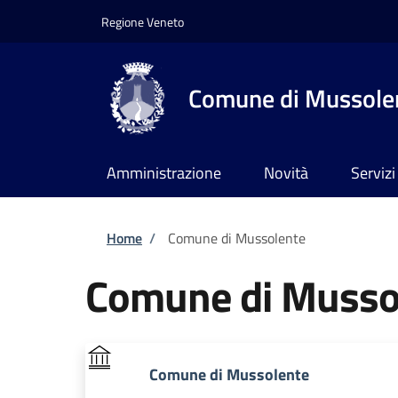
Salta al contenuto principale
Skip to footer content
Regione Veneto
Comune di Mussole
Amministrazione
Novità
Servizi
Briciole di pane
Home
/
Comune di Mussolente
Comune di Musso
Comune di Mussolente