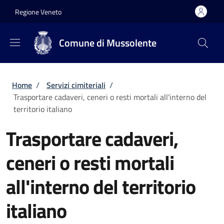
Salta al contenuto principale
Skip to footer content
Regione Veneto
Comune di Mussolente
Briciole di pane
Home
/
Servizi cimiteriali
/
Trasportare cadaveri, ceneri o resti mortali all'interno del
territorio italiano
Trasportare cadaveri,
ceneri o resti mortali
all'interno del territorio
italiano