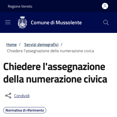
Salta al contenuto principale
Skip to footer content
Regione Veneto
Comune di Mussolente
Briciole di pane
Home
/
Servizi demografici
/
Chiedere l'assegnazione della numerazione civica
Chiedere l'assegnazione
della numerazione civica
Condividi
Normativa di riferimento