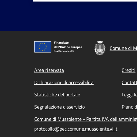
Comune di M
Footer menu
Area riservata
Crediti
Dichiarazione di accessibilità
Contatt
Statistiche del portale
Leggi l
Segnalazione disservizio
Piano d
Comune di Mussolente - Partita IVA dell'ammini
protocollo@pec.comune.mussolente.vi.it