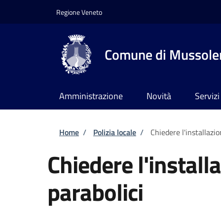
Salta al contenuto principale
Skip to footer content
Regione Veneto
Comune di Mussole
Amministrazione
Novità
Servizi
Briciole di pane
Home
/
Polizia locale
/
Chiedere l'installazio
Chiedere l'install
parabolici