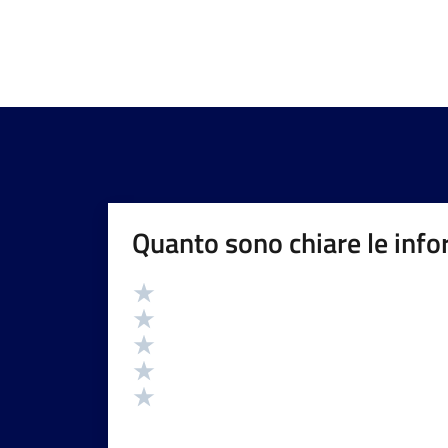
Quanto sono chiare le info
Valutazione
Valuta 5 stelle su 5
Valuta 4 stelle su 5
Valuta 3 stelle su 5
Valuta 2 stelle su 5
Valuta 1 stelle su 5