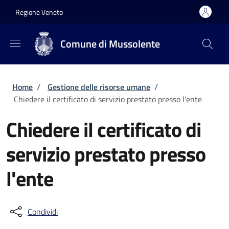
Salta al contenuto principale
Skip to footer content
Regione Veneto
Comune di Mussolente
Briciole di pane
Home
/
Gestione delle risorse umane
/
Chiedere il certificato di servizio prestato presso l'ente
Chiedere il certificato di
servizio prestato presso
l'ente
Condividi