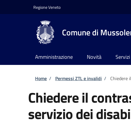
Salta al contenuto principale
Skip to footer content
Regione Veneto
Comune di Mussole
Amministrazione
Novità
Servizi
Briciole di pane
Home
/
Permessi ZTL e invalidi
/
Chiedere il
Chiedere il contra
servizio dei disabi