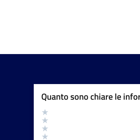
Quanto sono chiare le info
Valutazione
Valuta 5 stelle su 5
Valuta 4 stelle su 5
Valuta 3 stelle su 5
Valuta 2 stelle su 5