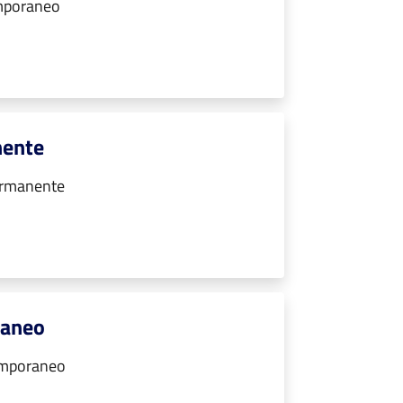
emporaneo
nente
ermanente
raneo
emporaneo