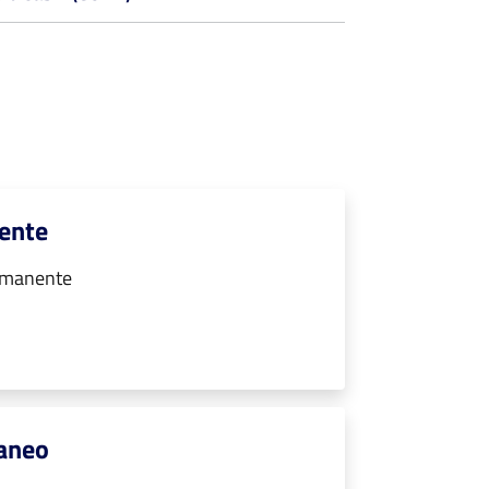
nente
ermanente
raneo