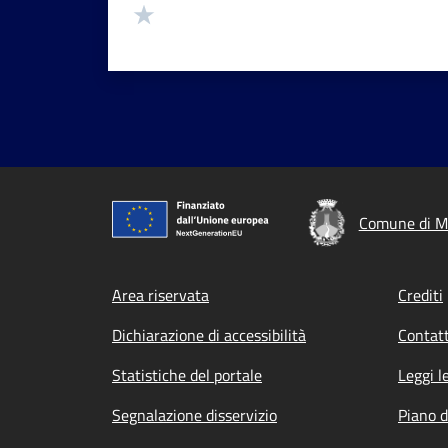
Valuta 1 stelle su 5
Comune di M
Footer menu
Area riservata
Crediti
Dichiarazione di accessibilità
Contatt
Statistiche del portale
Leggi l
Segnalazione disservizio
Piano d