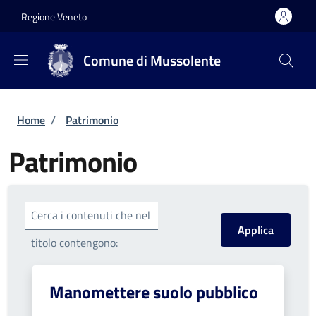
Salta al contenuto principale
Skip to footer content
Regione Veneto
Comune di Mussolente
Briciole di pane
Home
/
Patrimonio
Patrimonio
Cerca i contenuti che nel
titolo contengono:
Manomettere suolo pubblico