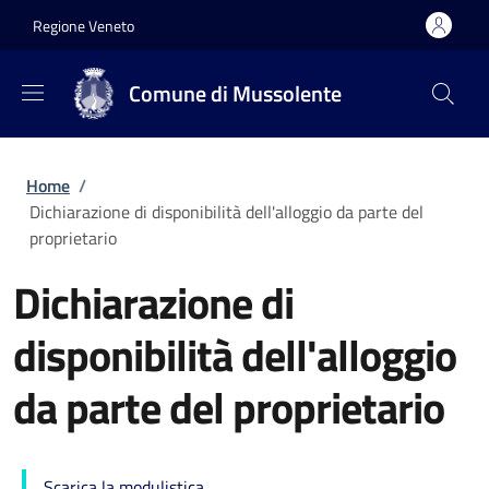
Salta al contenuto principale
Skip to footer content
Regione Veneto
Comune di Mussolente
Briciole di pane
Home
/
Dichiarazione di disponibilità dell'alloggio da parte del
proprietario
Dichiarazione di
disponibilità dell'alloggio
da parte del proprietario
Scarica la modulistica