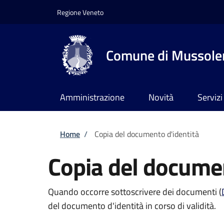
Salta al contenuto principale
Skip to footer content
Regione Veneto
Comune di Mussole
Amministrazione
Novità
Servizi
Briciole di pane
Home
/
Copia del documento d'identità
Copia del documen
Quando occorre sottoscrivere dei documenti (
del documento d'identità in corso di validità.