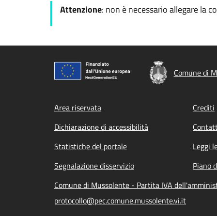
Attenzione
: non è necessario allegare la c
Comune di M
Footer menu
Area riservata
Crediti
Dichiarazione di accessibilità
Contatt
Statistiche del portale
Leggi l
Segnalazione disservizio
Piano d
Comune di Mussolente - Partita IVA dell'ammini
protocollo@pec.comune.mussolente.vi.it