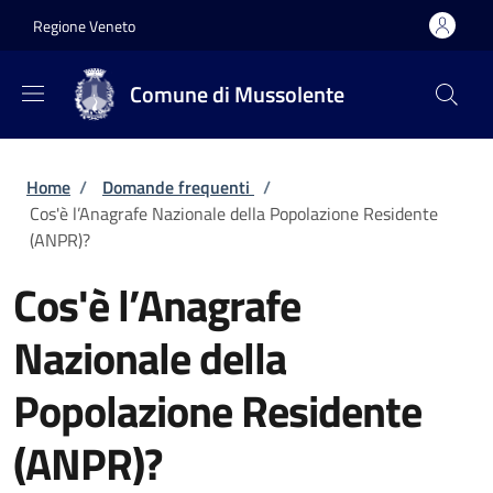
Salta al contenuto principale
Skip to footer content
Regione Veneto
Comune di Mussolente
Briciole di pane
Home
/
Domande frequenti
/
Cos'è l’Anagrafe Nazionale della Popolazione Residente
(ANPR)?
Cos'è l’Anagrafe
Nazionale della
Popolazione Residente
(ANPR)?