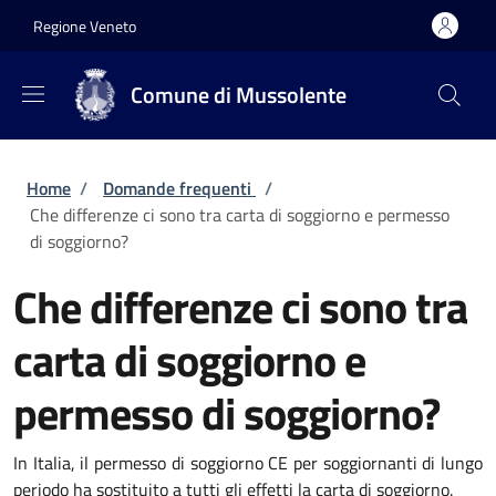
Salta al contenuto principale
Skip to footer content
Regione Veneto
Comune di Mussolente
Briciole di pane
Home
/
Domande frequenti
/
Che differenze ci sono tra carta di soggiorno e permesso
di soggiorno?
Che differenze ci sono tra
carta di soggiorno e
permesso di soggiorno?
In Italia, il permesso di soggiorno CE per soggiornanti di lungo
periodo ha sostituito a tutti gli effetti la carta di soggiorno.