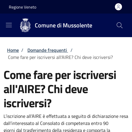
Salta al contenuto principale
Skip to footer content
Regione Veneto
Comune di Mussolente
Briciole di pane
Home
/
Domande frequenti
/
Come fare per iscriversi all'AIRE? Chi deve iscriversi?
Come fare per iscriversi
all'AIRE? Chi deve
iscriversi?
L’iscrizione all’AIRE è effettuata a seguito di dichiarazione resa
dall’interessato al
Consolato di competenza
entro
90
giorni
dal
trasferimento della residenza
e comporta la