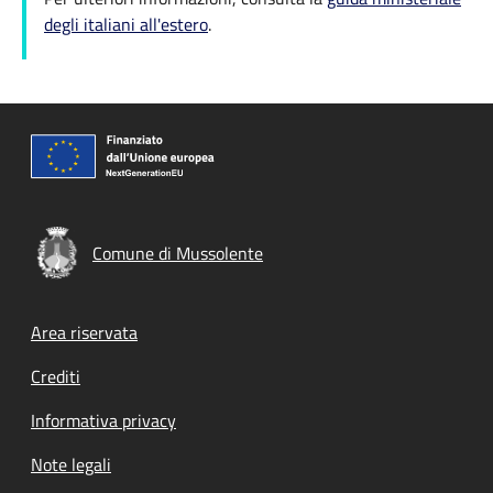
degli italiani all'estero
.
Comune di Mussolente
Footer menu
Area riservata
Crediti
Informativa privacy
Note legali