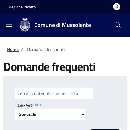
Salta al contenuto principale
Skip to footer content
Regione Veneto
Comune di Mussolente
Briciole di pane
Home
/
Domande frequenti
Domande frequenti
Cerca i contenuti che nel titolo
contengono:
Ambito