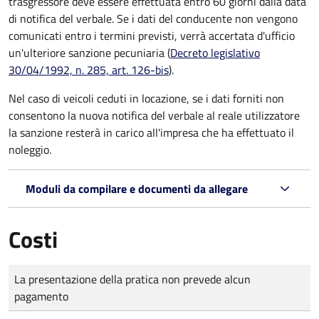
trasgressore deve essere effettuata entro 60 giorni dalla data
di notifica del verbale.
Se i dati del conducente non vengono
comunicati entro i termini previsti, verrà accertata d'ufficio
un'ulteriore sanzione pecuniaria (
Decreto legislativo
30/04/1992, n. 285, art. 126-bis
).
Nel caso di veicoli ceduti in locazione, se i dati forniti non
consentono la nuova notifica del verbale al reale utilizzatore
la sanzione resterà in carico all'impresa che ha effettuato il
noleggio.
Moduli da compilare e documenti da allegare
Costi
Tipo di pagamento
Importo
La presentazione della pratica non prevede alcun
pagamento