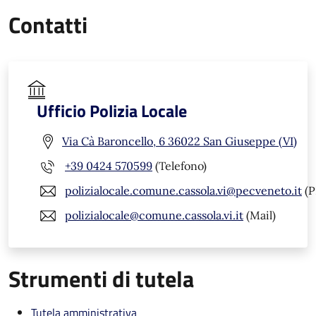
Contatti
Ufficio Polizia Locale
Via Cà Baroncello, 6 36022 San Giuseppe (VI)
+39 0424 570599
(Telefono)
polizialocale.comune.cassola.vi@pecveneto.it
(P
polizialocale@comune.cassola.vi.it
(Mail)
Strumenti di tutela
Tutela amministrativa