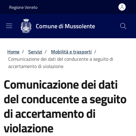
Salta al contenuto principale
Skip to footer content
Regione Veneto
Comune di Mussolente
Briciole di pane
Home
/
Servizi
/
Mobilità e trasporti
/
Comunicazione dei dati del conducente a seguito di
accertamento di violazione
Comunicazione dei dati
del conducente a seguito
di accertamento di
violazione