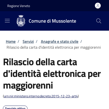
Salta al contenuto principale
Skip to footer content
Regione Veneto
Comune di Mussolente
Briciole di pane
Home
/
Servizi
/
Anagrafe e stato civile
/
Rilascio della carta d'identità elettronica per maggiorenni
Rilascio della carta
d'identità elettronica per
maggiorenni
(
urn:nir:ministero.interno:decreto:2015-12-23~art4
)
Servizio attivo