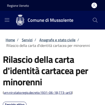
Salta al contenuto principale
Skip to footer content
Regione Veneto
Comune di Mussolente
Briciole di pane
Home
/
Servizi
/
Anagrafe e stato civile
/
Rilascio della carta d'identità cartacea per minorenni
Rilascio della carta
d'identità cartacea per
minorenni
(
urn:nir:stato:regio.decreto:1931-06-18;773~art3
)
Servizio attivo