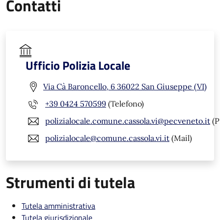
Contatti
Ufficio Polizia Locale
Via Cà Baroncello, 6 36022 San Giuseppe (VI)
+39 0424 570599
(Telefono)
polizialocale.comune.cassola.vi@pecveneto.it
(P
polizialocale@comune.cassola.vi.it
(Mail)
Strumenti di tutela
Tutela amministrativa
Tutela giurisdizionale