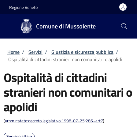
Salta al contenuto principale
Skip to footer content
Regione Veneto
Comune di Mussolente
Briciole di pane
Home
/
Servizi
/
Giustizia e sicurezza pubblica
/
Ospitalità di cittadini stranieri non comunitari o apolidi
Ospitalità di cittadini
stranieri non comunitari o
apolidi
(
urn:nir:stato:decreto.legislativo:1998-07-25;286~art7
)
Servizio attivo