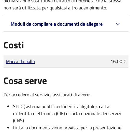
dichiarazione sostitutiva dell’atto di notorietà che la stessa
non sarà utilizzata per qualsiasi altro adempimento.
Moduli da compilare e documenti da allegare
Costi
Tipo di pagamento
Importo
Marca da bollo
16,00 €
Cosa serve
Per accedere al servizio, assicurati di avere:
SPID (sistema pubblico di identità digitale), carta
d’identità elettronica (CIE) o carta nazionale dei servizi
(CNS)
tutta la documentazione prevista per la presentazione