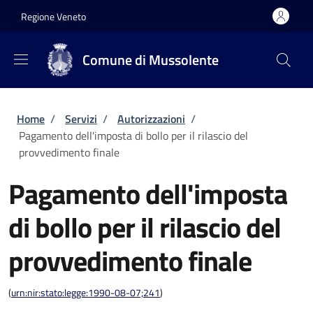
Salta al contenuto principale
Skip to footer content
Regione Veneto
Comune di Mussolente
Briciole di pane
Home
/
Servizi
/
Autorizzazioni
/
Pagamento dell'imposta di bollo per il rilascio del
provvedimento finale
Pagamento dell'imposta
di bollo per il rilascio del
provvedimento finale
(
urn:nir:stato:legge:1990-08-07;241
)