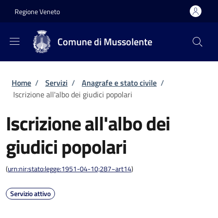
Salta al contenuto principale
Skip to footer content
Regione Veneto
Comune di Mussolente
Briciole di pane
Home
/
Servizi
/
Anagrafe e stato civile
/
Iscrizione all'albo dei giudici popolari
Iscrizione all'albo dei
giudici popolari
(
urn:nir:stato:legge:1951-04-10;287~art14
)
Servizio attivo