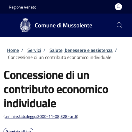
Salta al contenuto principale
Skip to footer content
Regione Veneto
Comune di Mussolente
Briciole di pane
Home
/
Servizi
/
Salute, benessere e assistenza
/
Concessione di un contributo economico individuale
Concessione di un
contributo economico
individuale
(
urn:nir:stato:legge:2000-11-08;328~art6
)
Servizio attivo