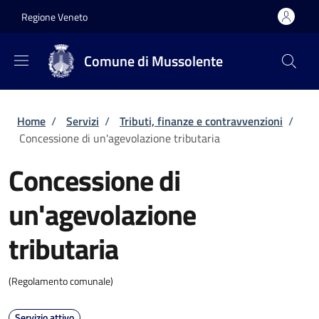
Salta al contenuto principale
Skip to footer content
Regione Veneto
Comune di Mussolente
Briciole di pane
Home
/
Servizi
/
Tributi, finanze e contravvenzioni
/
Concessione di un'agevolazione tributaria
Concessione di
un'agevolazione
tributaria
(Regolamento comunale)
Servizio attivo