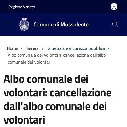
Salta al contenuto principale
Skip to footer content
Regione Veneto
Comune di Mussolente
Briciole di pane
Home
/
Servizi
/
Giustizia e sicurezza pubblica
/
Albo comunale dei volontari: cancellazione dall'albo
comunale dei volontari
Albo comunale dei
volontari: cancellazione
dall'albo comunale dei
volontari