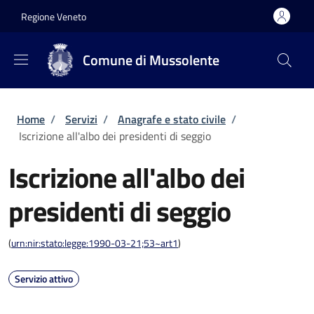
Salta al contenuto principale
Skip to footer content
Regione Veneto
Comune di Mussolente
Briciole di pane
Home
/
Servizi
/
Anagrafe e stato civile
/
Iscrizione all'albo dei presidenti di seggio
Iscrizione all'albo dei
presidenti di seggio
(
urn:nir:stato:legge:1990-03-21;53~art1
)
Servizio attivo