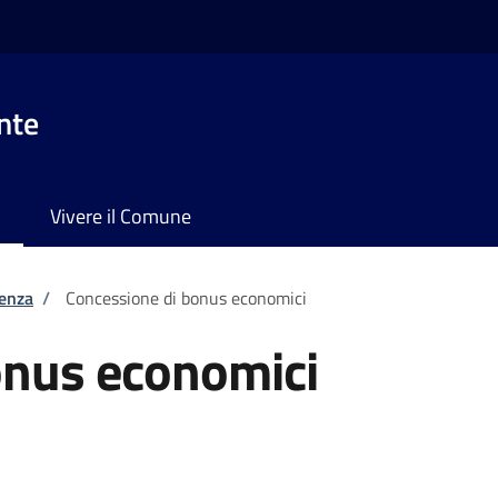
nte
Vivere il Comune
tenza
/
Concessione di bonus economici
onus economici