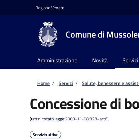
Salta al contenuto principale
Skip to footer content
Regione Veneto
Comune di Mussole
Amministrazione
Novità
Servizi
Briciole di pane
Home
/
Servizi
/
Salute, benessere e assis
Concessione di b
(
urn:nir:stato:legge:2000-11-08;328~art6
)
Servizio attivo