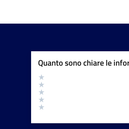
Quanto sono chiare le info
Valutazione
Valuta 5 stelle su 5
Valuta 4 stelle su 5
Valuta 3 stelle su 5
Valuta 2 stelle su 5
Valuta 1 stelle su 5