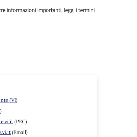
tre informazioni importanti, leggi i termini
nte (VI)
)
.vi.it
(PEC)
vi.it
(Email)