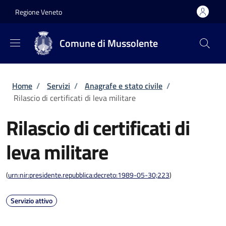
Salta al contenuto principale
Skip to footer content
Regione Veneto
Comune di Mussolente
Briciole di pane
Home
/
Servizi
/
Anagrafe e stato civile
/
Rilascio di certificati di leva militare
Rilascio di certificati di
leva militare
(
urn:nir:presidente.repubblica:decreto:1989-05-30;223
)
Servizio attivo