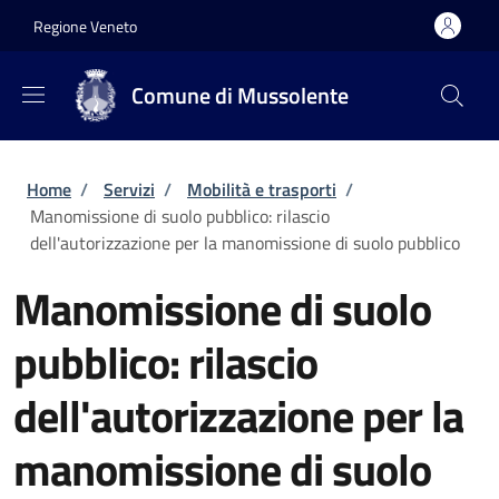
Salta al contenuto principale
Skip to footer content
Regione Veneto
Comune di Mussolente
Briciole di pane
Home
/
Servizi
/
Mobilità e trasporti
/
Manomissione di suolo pubblico: rilascio
dell'autorizzazione per la manomissione di suolo pubblico
Manomissione di suolo
pubblico: rilascio
dell'autorizzazione per la
manomissione di suolo