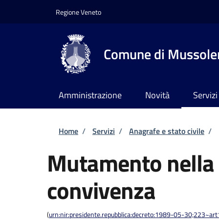
Salta al contenuto principale
Skip to footer content
Regione Veneto
Comune di Mussole
Amministrazione
Novità
Servizi
Briciole di pane
Home
/
Servizi
/
Anagrafe e stato civile
/
Mutamento nella 
convivenza
(
urn:nir:presidente.repubblica:decreto:1989-05-30;223~ar