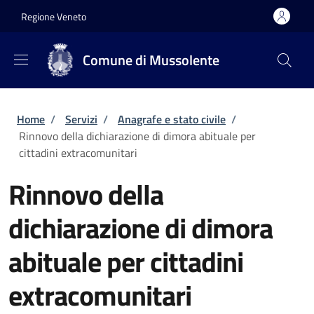
Salta al contenuto principale
Skip to footer content
Regione Veneto
Comune di Mussolente
Briciole di pane
Home
/
Servizi
/
Anagrafe e stato civile
/
Rinnovo della dichiarazione di dimora abituale per
cittadini extracomunitari
Rinnovo della
dichiarazione di dimora
abituale per cittadini
extracomunitari