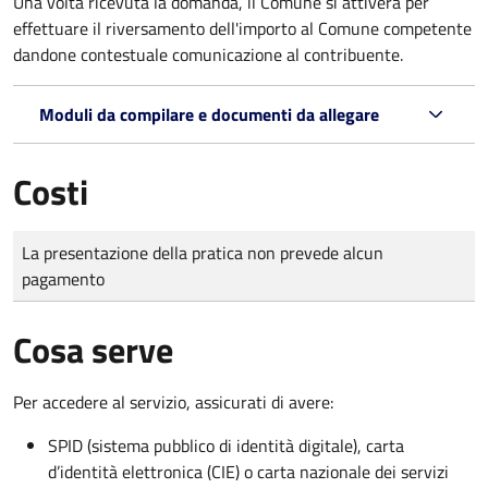
Una volta ricevuta la domanda, il Comune si attiverà per
effettuare il riversamento dell'importo al Comune competente
dandone contestuale comunicazione al contribuente.
Moduli da compilare e documenti da allegare
Costi
Tipo di pagamento
Importo
La presentazione della pratica non prevede alcun
pagamento
Cosa serve
Per accedere al servizio, assicurati di avere:
SPID (sistema pubblico di identità digitale), carta
d’identità elettronica (CIE) o carta nazionale dei servizi