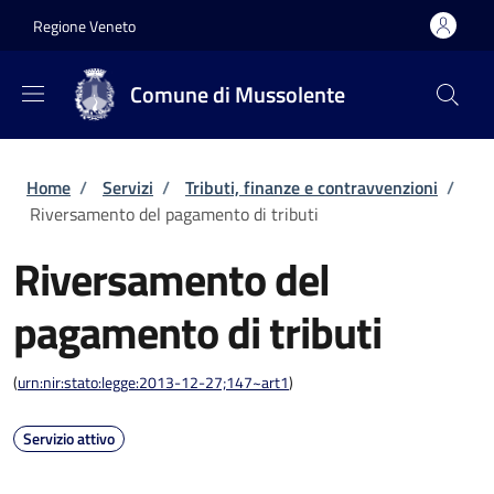
Salta al contenuto principale
Skip to footer content
Regione Veneto
Comune di Mussolente
Briciole di pane
Home
/
Servizi
/
Tributi, finanze e contravvenzioni
/
Riversamento del pagamento di tributi
Riversamento del
pagamento di tributi
(
urn:nir:stato:legge:2013-12-27;147~art1
)
Servizio attivo