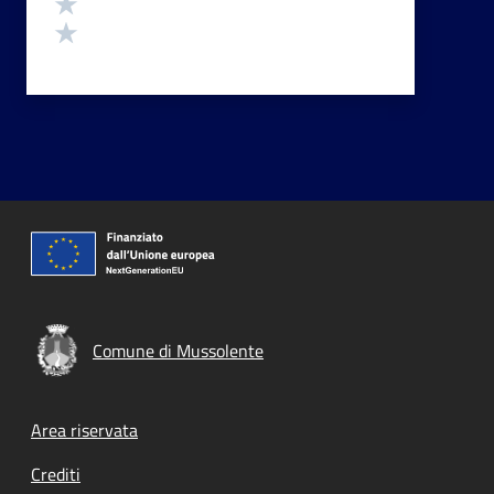
Valuta 2 stelle su 5
Valuta 1 stelle su 5
Comune di Mussolente
Footer menu
Area riservata
Crediti