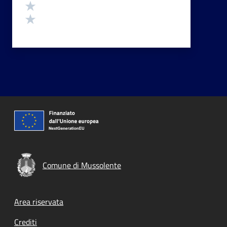
Valuta 2 stelle su 5
Valuta 1 stelle su 5
Comune di Mussolente
Footer menu
Area riservata
Crediti