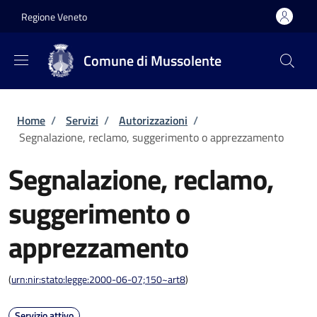
Salta al contenuto principale
Skip to footer content
Regione Veneto
Comune di Mussolente
Briciole di pane
Home
/
Servizi
/
Autorizzazioni
/
Segnalazione, reclamo, suggerimento o apprezzamento
Segnalazione, reclamo,
suggerimento o
apprezzamento
(
urn:nir:stato:legge:2000-06-07;150~art8
)
Servizio attivo