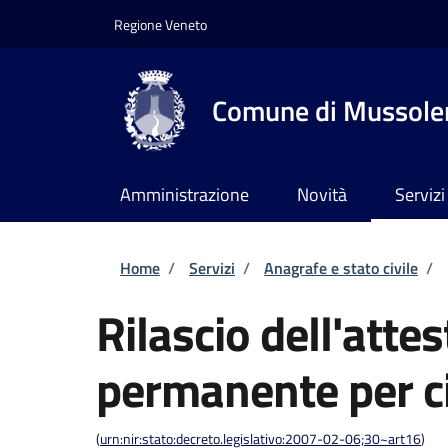
Salta al contenuto principale
Skip to footer content
Regione Veneto
Comune di Mussole
Amministrazione
Novità
Servizi
Briciole di pane
Home
/
Servizi
/
Anagrafe e stato civile
/
Rilascio dell'atte
permanente per ci
(
urn:nir:stato:decreto.legislativo:2007-02-06;30~art16
)