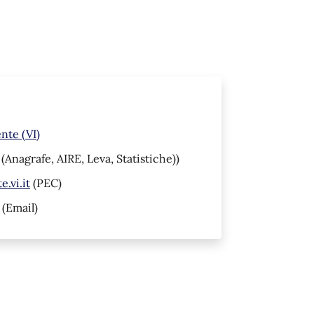
nte (VI)
(Anagrafe, AIRE, Leva, Statistiche))
.vi.it
(PEC)
(Email)