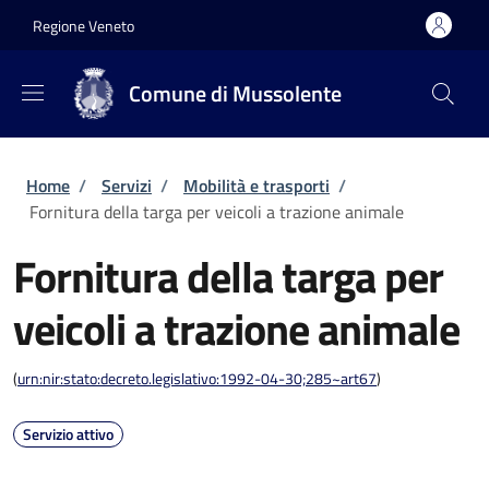
Salta al contenuto principale
Skip to footer content
Regione Veneto
Comune di Mussolente
Briciole di pane
Home
/
Servizi
/
Mobilità e trasporti
/
Fornitura della targa per veicoli a trazione animale
Fornitura della targa per
veicoli a trazione animale
(
urn:nir:stato:decreto.legislativo:1992-04-30;285~art67
)
Servizio attivo