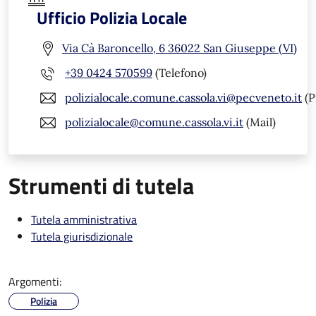
Ufficio Polizia Locale
Via Cà Baroncello, 6 36022 San Giuseppe (VI)
+39 0424 570599
(Telefono)
polizialocale.comune.cassola.vi@pecveneto.it
(P
polizialocale@comune.cassola.vi.it
(Mail)
Strumenti di tutela
Tutela amministrativa
Tutela giurisdizionale
Argomenti:
Polizia