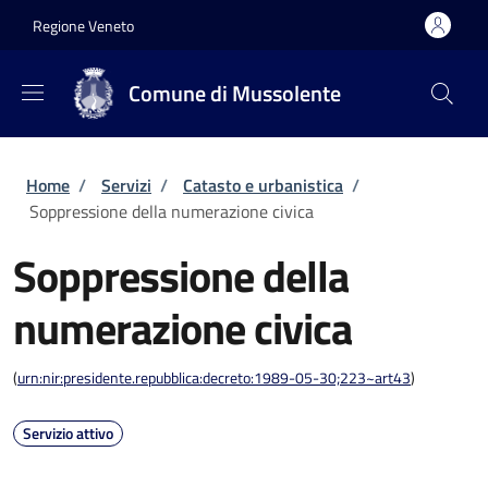
Salta al contenuto principale
Skip to footer content
Regione Veneto
Comune di Mussolente
Briciole di pane
Home
/
Servizi
/
Catasto e urbanistica
/
Soppressione della numerazione civica
Soppressione della
numerazione civica
(
urn:nir:presidente.repubblica:decreto:1989-05-30;223~art43
)
Servizio attivo